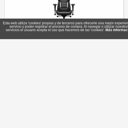
Esta web utiliza 'cookies' propias y de terceros para ofrecerle una mejor experien
servicio y poder registrar el proceso de compra. Al navegar o utilizar nuestro
servicios el usuario acepta el uso que hacemos de las 'cookies'.
Más informac
Cougar Silla Gaming Hotrod Royal
Referencia: 3MARXGLB.0001
Marca: Cougar
323,80 €
En stock
Comprar