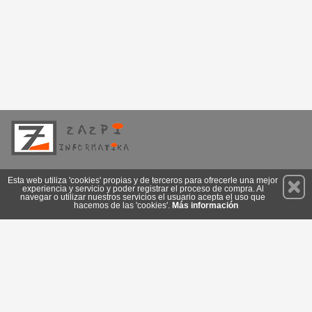
Permanece atento a nuestras novedades y promociones
Esta web utiliza 'cookies' propias y de terceros para ofrecerle una mejor
experiencia y servicio y poder registrar el proceso de compra. Al
Suscríbete
navegar o utilizar nuestros servicios el usuario acepta el uso que
hacemos de las 'cookies'.
Más información
Conócenos
Privacidad
Cómo llegar
Condiciones de Uso
Cookies