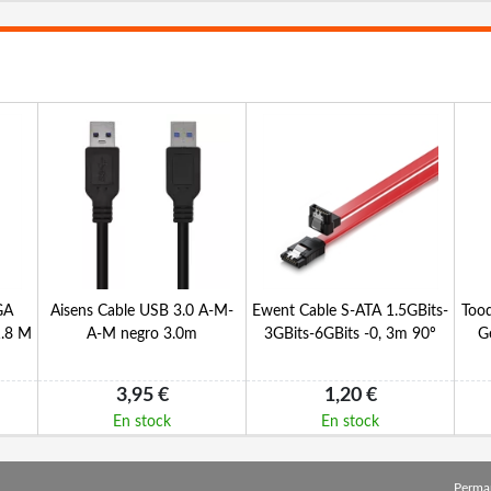
GA
Aisens Cable USB 3.0 A-M-
Ewent Cable S-ATA 1.5GBits-
Tooq
.8 M
A-M negro 3.0m
3GBits-6GBits -0, 3m 90º
G
3,95 €
1,20 €
En stock
En stock
Perma