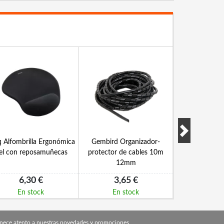
 Alfombrilla Ergonómica
Gembird Organizador-
Nanocable Ca
el con reposamuñecas
protector de cables 10m
Gen2x2 100
12mm
2
6,30 €
3,65 €
7,9
En stock
En stock
En s
nece atento a nuestras novedades y promociones