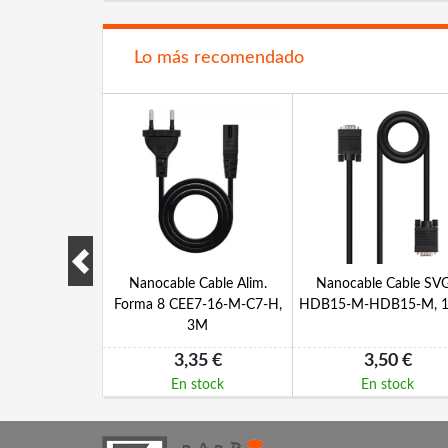
Lo más recomendado
ble USB 2.0 A-
Nanocable Cable Alim.
Nanocable Cable SV
 1.8 Mts
Forma 8 CEE7-16-M-C7-H,
HDB15-M-HDB15-M, 1
3M
90 €
3,35 €
3,50 €
 stock
En stock
En stock