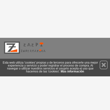
Permanece atento a nuestras novedades y promociones
Esta web utiliza 'cookies' propias y de terceros para ofrecerle una mejor
experiencia y servicio y poder registrar el proceso de compra. Al
Suscríbete
navegar o utilizar nuestros servicios el usuario acepta el uso que
hacemos de las 'cookies'.
Más información
Conócenos
Privacidad
Cómo llegar
Condiciones de Uso
Cookies