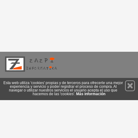
Permanece atento a nuestras novedades y promociones
Esta web utiliza 'cookies' propias y de terceros para ofrecerle una mejor
experiencia y servicio y poder registrar el proceso de compra. Al
Suscríbete
navegar o utilizar nuestros servicios el usuario acepta el uso que
hacemos de las 'cookies'.
Más información
Conócenos
Privacidad
Cómo llegar
Condiciones de Uso
Cookies